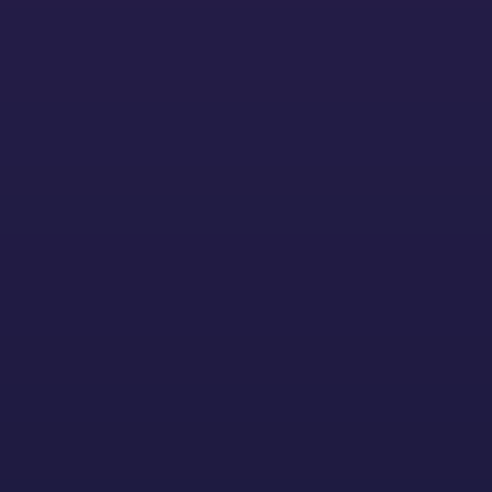
医疗健康
结合AI和大数据，提升疾病诊断和治疗